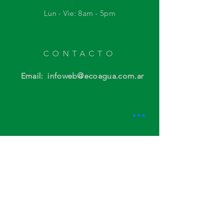
Lun - Vie: 8am - 5
pm
CONTACTO
Email: infoweb@ecoagua.com.ar