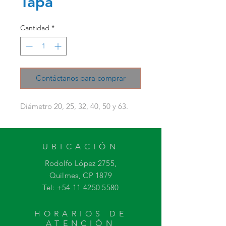
Tapa
Cantidad
*
Contáctanos para comprar
Diámetro 20, 25, 32, 40, 50 y 63.
UBICACIÓN
Rodolfo López 2755,
Quilmes, CP 1879
Tel:
+54 11 4250 5580
HORARIOS DE
ATENCIÓN