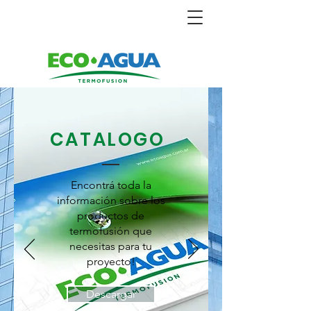
CATALOGO
Encontrá toda la
información sobre los
productos de
termofusión que
necesitas para tu
proyecto!
Descargar